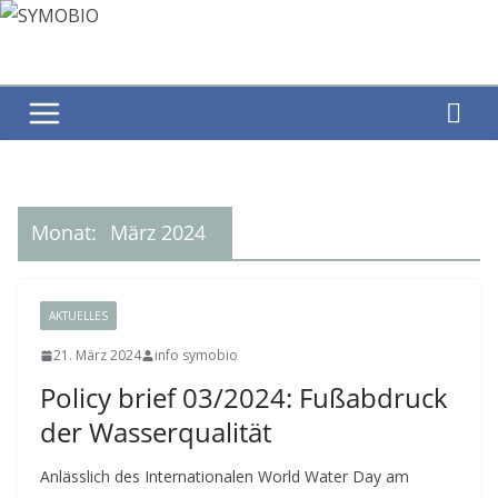
Zum
Inhalt
springen
Monat:
März 2024
AKTUELLES
21. März 2024
info symobio
Policy brief 03/2024: Fußabdruck
der Wasserqualität
Anlässlich des Internationalen World Water Day am